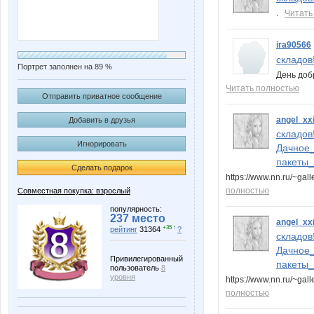
.
Читать
ira90566
складов!
Портрет заполнен на 89 %
День добр
Читать полностью
Отправить приватное сообщение
angel_xx
Добавить в друзья
складов
Игнорировать
Дачное_
пакеты_
Сделать подарок
https://www.nn.ru/~g
полностью
Совместная покупка: взрослый
популярность:
237 место
angel_xx
+35 ↑
рейтинг
31364
?
складов
Дачное_
Привилегированный
пакеты_
пользователь
8
уровня
https://www.nn.ru/~
полностью