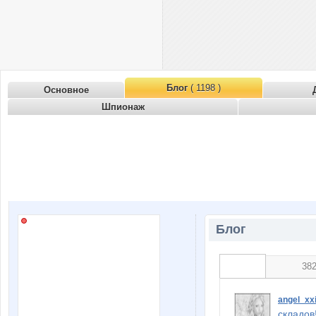
Блог
( 1198 )
Основное
Шпионаж
Блог
38
angel_xx
складов!