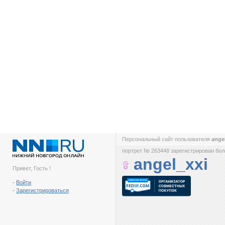
Персональный сайт пользователя
ange
портрет № 263448 зарегистрирован боле
angel_xxi
Привет, Гость !
-
Войти
-
Зарегистрироваться