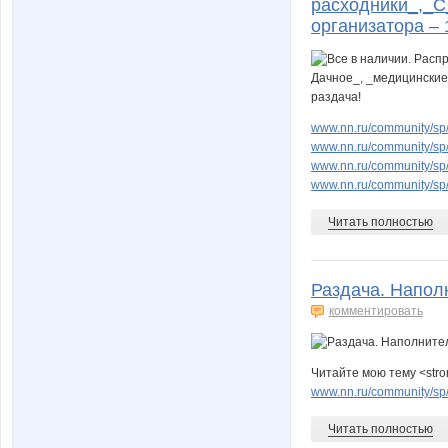
расходники_,_С
организатора – 
www.nn.ru/community/sp/
www.nn.ru/community/sp/
www.nn.ru/community/sp/
www.nn.ru/community/sp
Читать полностью
Раздача. Напол
комментировать
Читайте мою тему <stro
www.nn.ru/community/sp/
Читать полностью