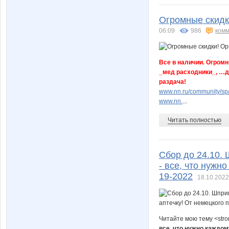
Огромные скидки
06:09
986
комм
Все в наличии. Огромн
_мед расходники_, …дл
раздача!
www.nn.ru/community/sp
www.nn.
...
Читать полностью
Сбор до 24.10.
- все, что нужн
19-2022
18.10.2022
Читайте мою тему <str
все, что нужно каждом