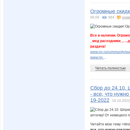
Огромные скидки
06:09
984
комм
Все в наличии. Огромн
_мед расходники_, …дл
раздача!
www.nn.ru/community/sp
www.nn.
...
Читать полностью
Сбор до 24.10.
- все, что нужн
19-2022
18.10.2022
Читайте мою тему <str
все, что нужно каждом