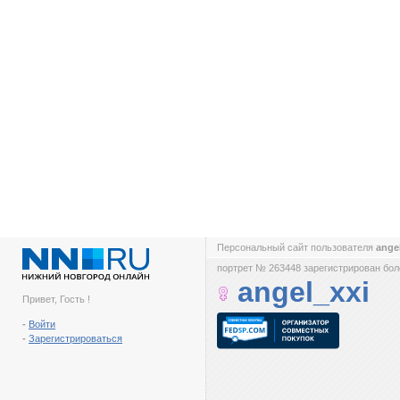
Персональный сайт пользователя
ange
портрет № 263448 зарегистрирован боле
angel_xxi
Привет, Гость !
-
Войти
-
Зарегистрироваться