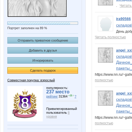
.
Читать
ira90566
складов!
Портрет заполнен на 89 %
День добр
Читать полностью
Отправить приватное сообщение
angel_xx
Добавить в друзья
складов
Игнорировать
Дачное_
пакеты_
Сделать подарок
https://www.nn.ru/~g
полностью
Совместная покупка: взрослый
популярность:
237 место
angel_xx
+35 ↑
рейтинг
31364
?
складов
Дачное_
Привилегированный
пакеты_
пользователь
8
уровня
https://www.nn.ru/~
полностью