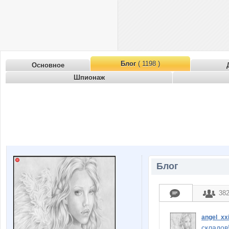
Блог
( 1198 )
Основное
Шпионаж
Блог
38
angel_xx
складов!