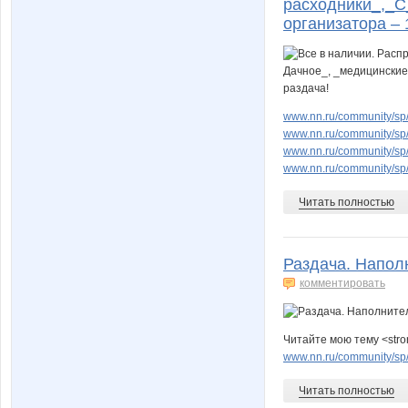
расходники_,_С
организатора – 
www.nn.ru/community/sp/
www.nn.ru/community/sp/
www.nn.ru/community/sp/
www.nn.ru/community/sp
Читать полностью
Раздача. Напол
комментировать
Читайте мою тему <stro
www.nn.ru/community/sp/
Читать полностью